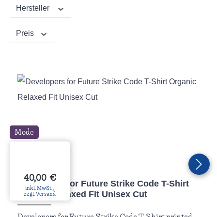
Hersteller
Preis
Mode
Regulärer Preis:
40,00 €
Developers for Future Strike Code T-Shirt
inkl. MwSt. ,
Organic Relaxed Fit Unisex Cut
zzgl. Versand