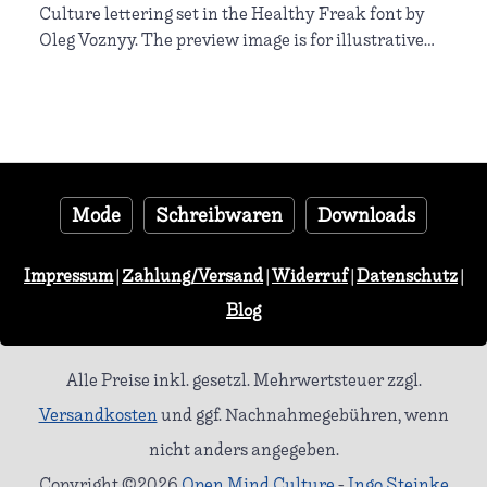
Culture lettering set in the Healthy Freak font by
Oleg Voznyy. The preview image is for illustrative
purposes only and is not identical to the
manufactured item. Note: product price info is
basically the same as for the other printed T-shit,
but in this case, I only entered the data in the
default language (German) to verify fallback
functionality for untranslated content.
Mode
Schreibwaren
Downloads
Impressum
|
Zahlung/Versand
|
Widerruf
|
Datenschutz
|
Blog
Alle Preise inkl. gesetzl. Mehrwertsteuer zzgl.
Versandkosten
und ggf. Nachnahmegebühren, wenn
nicht anders angegeben.
Copyright ©2026
Open Mind Culture
-
Ingo Steinke