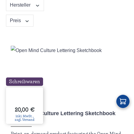
Hersteller
Preis
Schreibwaren
Regulärer Preis:
20,00 €
Open Mind Culture Lettering Sketchbook
inkl. MwSt. ,
zzgl. Versand