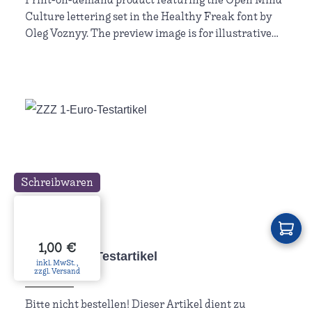
Print-on-demand product featuring the Open Mind
Culture lettering set in the Healthy Freak font by
Oleg Voznyy. The preview image is for illustrative
purposes only and is not identical to the
manufactured item.
Schreibwaren
Regulärer Preis:
1,00 €
ZZZ 1-Euro-Testartikel
inkl. MwSt. ,
zzgl. Versand
Bitte nicht bestellen! Dieser Artikel dient zu