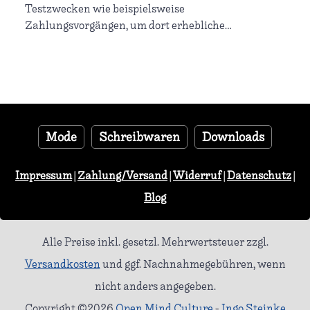
Testzwecken wie beispielsweise
Zahlungsvorgängen, um dort erhebliche
Stornobeträge zu vermeiden.Wer darauf besteht,
das hier zu bestellen, bekommt meinetwegen eine 1-
Euro-Münze, aber dann natürlich zuzüglich
Verpackung und Versand ;-)
Mode
Schreibwaren
Downloads
Impressum
|
Zahlung/Versand
|
Widerruf
|
Datenschutz
|
Blog
Alle Preise inkl. gesetzl. Mehrwertsteuer zzgl.
Versandkosten
und ggf. Nachnahmegebühren, wenn
nicht anders angegeben.
Copyright ©2026
Open Mind Culture
-
Ingo Steinke